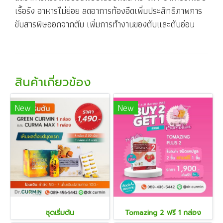
เรื้อรัง อาหารไม่ย่อย ลดอาการท้องอืดเพิ่มประสิทธิภาพการ
ขับสารพิษออกจากตับ เพิ่มการทำงานของตับและตับอ่อน
สินค้าเกี่ยวข้อง
New
New
ชุดเริ่มต้น
Tomazing 2 ฟรี 1 กล่อง