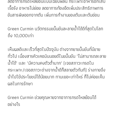
ลดอาการกรดไหลย้อนแบบเฉียบพลัน กระเพาะอาหารอักเสบ
เรื้อรัง อาหารไม่ย่อย ลดอาการท้องอืดเพิ่มประสิทธิภาพการ
ขับสารพิษออกจากตับ เพิ่มการทำงานของตับและตับอ่อน
Green Curmin นวัตกรรมขมิ้นชันละลายน้ำได้ดีที่สุดในโลก
ถึง 10,000เท่า
เห็นผลดีและเร็วที่สุดในปัจจุบัน ต่างจากยาขมิ้นชันที่มีขาย
ทั่วไป เนื่องสารคิวเคอมินนอยด์ในขมิ้นชัน "ไม่สามารถละลาย
น้ำได้" และ "มีความคงตัวต่ำมาก" (เจอสภาวะกรดใน
กระเพาะ/เจอสภาวะด่างจากน้ำดีก็สลายตัวทันที) ร่างกายจึง
นำไปใช้ประโยชน์ได้น้อยมาก ทานเยอะเท่าไหร่ ก็ไม่ค่อยเห็น
ผลในการรักษา
Green Curmin ช่วยคุณหายจากอาการกรดไหลย้อนได้
อย่างไร