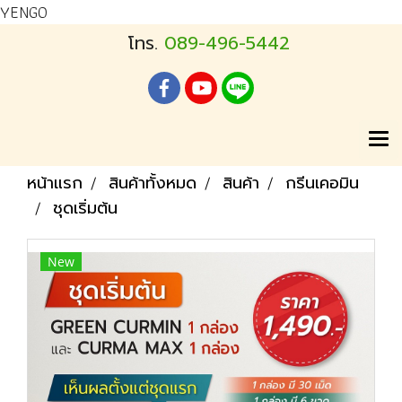
YENGO
โทร.
089-496-5442
หน้าแรก
สินค้าทั้งหมด
สินค้า
กรีนเคอมิน
ชุดเริ่มต้น
New