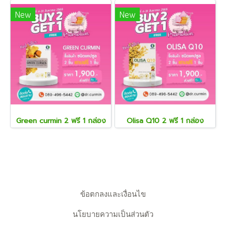
New
New
Green curmin 2 ฟรี 1 กล่อง
Olisa Q10 2 ฟรี 1 กล่อง
ข้อตกลงและเงื่อนไข
นโยบายความเป็นส่วนตัว