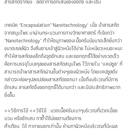
สารสกัดจากขิง : ลดอาการอักเสบของข้อต่อ และเอ็น
เทคนิค "Encapsulation""Nanotechnology" เมื่อ นำสารสกัด
จากสมุนไพร มาผ่านกระบวนการทางวิทยาศาสตร์ ที่เรียกว่า
"Nanotechnology" ทำให้อนุภาพของเนื้อครีมมีขนาดเล็กยิ่งกว่า
ขนาดเซลล์ผิว จึงซึมซาบเข้าสู่ผิวหนังได้ง่าย ไม่เหนียวเหนอะหนะ
ทำให้สารสกัดลงลึกถึงจุดอักเสบ และออกฤทธิ์ได้อย่างรวดเร็ว
คือการบรรจุโมเลกุลของสารสกัดสมุนไพร ไว้ภายใน "แคปซูล" ที่
สามารถนำพาสารสกัดผ่านชั้นต่างๆของผิวหนัง โดยแคปซูลดัง
กล่าวจะค่อยๆปลดปล่อยสารสกัดออกมา เมื่อถึงบริเวณที่มีการ
อักเสบ สารสกัดจึงออกฤทธิ์ได้นานกว่า และมีประสิทธิภาพมาก
ยิ่งขึ้น
>>วิธีการใช้ <<วิธีใช้ : นวดเนื้อครีมเบาๆบริเวณที่ปวดเมื่อย
บวม หรืออักเสบ ทาซ้ำได้บ่อยตามต้องการ
คำเตือน :ใช้ ทาภายนอกเท่านั้น ห้ามทาผิวหนังบริเวณที่มีแผล