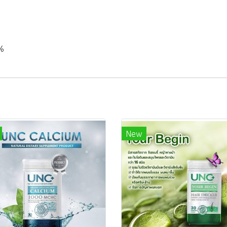
ก
0%
New