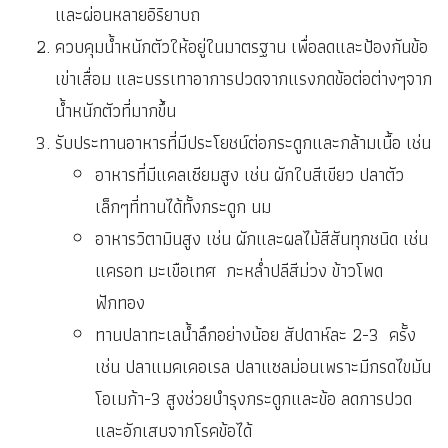
และผ่อนหลายอิริยาบถ
ควบคุมน้ำหนักตัวให้อยู่ในมาตรฐาน เพื่อลดและป้องกันข้อ
เข่าเสื่อม และบรรเทาอาการปวดจากแรงกดข้อต่อต่างๆจาก
น้ำหนักตัวที่มากขึ้น
รับประทานอาหารที่มีประโยชน์ต่อกระดูกและกล้ามเนื้อ เช่น
อาหารที่มีแคลเซียมสูง เช่น ผักใบสีเขียว ปลาตัว
เล็กๆที่ทานได้ทั้งกระดูก นม
อาหารวิตามินสูง เช่น ผักและผลไม้สีสันทุกชนิด เช่น
แครอท มะเขือเทศ กะหล่ำปลีสีม่วง ข้าวโพด
ฟักทอง
ทานปลาทะเลน้ำลึกอย่างน้อย สัปดาห์ละ 2-3 ครั้ง
เช่น ปลาแมคเคอเรล ปลาแซลม่อนเพราะมีกรดไขมัน
โอเมก้า-3 สูงช่วยบำรุงกระดูกและข้อ ลดการปวด
และอักเสบจากโรคข้อได้